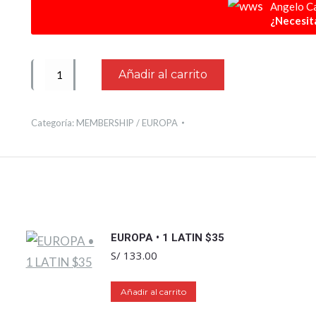
Angelo C
¿Necesit
EUROPA
Añadir al carrito
•
3
Categoría:
MEMBERSHIP / EUROPA
LATIN
$79
cantidad
EUROPA • 1 LATIN $35
S/
133.00
Añadir al carrito