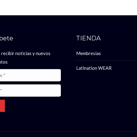
íbete
TIENDA
 recibir noticias y nuevos
Membresías
ntos
Latination WEAR