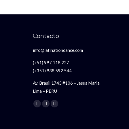
Contacto
info@latinationdance.com
(+51) 997 118 227
(+351) 938 592 544
Av. Brasil 1745 #106 – Jesus Maria
Lima – PERU
Encuéntranos en:
Facebook
YouTube
Instagram
page
page
page
opens
opens
opens