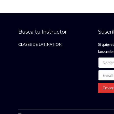
Busca tu Instructor
Suscr
CLASES DE LATINATION
Si quieres
lanzamie
Nombre *
E-mail *
Enviar